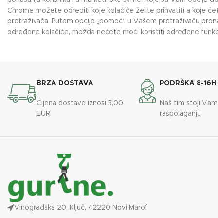
ponašanja korisnika i u marketinške svrhe. Koje su Vam opcije do
Chrome možete odrediti koje kolačiće želite prihvatiti a koje ć
pretraživača. Putem opcije „pomoć“ u Vašem pretraživaču pronađ
određene kolačiće, možda nećete moći koristiti određene funkcije
BRZA DOSTAVA
PODRŠKA 8-16H
Cijena dostave iznosi 5,00
Naš tim stoji Vam
EUR
raspolaganju
Vinogradska 20, Ključ, 42220 Novi Marof