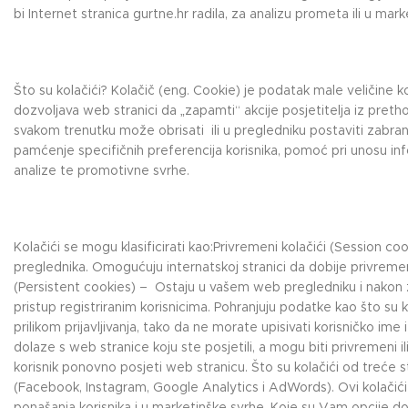
bi Internet stranica gurtne.hr radila, za analizu prometa ili u mark
Što su kolačići? Kolačič (eng. Cookie) je podatak male veličine koj
dozvoljava web stranici da „zapamti“ akcije posjetitelja iz pretho
svakom trenutku može obrisati ili u pregledniku postaviti zabranu p
pamćenje specifičnih preferencija korisnika, pomoć pri unosu in
analize te promotivne svrhe.
Kolačići se mogu klasificirati kao:Privremeni kolačići (Session c
preglednika. Omogućuju internatskoj stranici da dobije privremen
(Persistent cookies) – Ostaju u vašem web pregledniku i nakon zatv
pristup registriranim korisnicima. Pohranjuju podatke kao što su 
prilikom prijavljivanja, tako da ne morate upisivati korisničko im
dolaze s web stranice koju ste posjetili, a mogu biti privremeni
korisnik ponovno posjeti web stranicu. Što su kolačići od treće st
(Facebook, Instagram, Google Analytics i AdWords). Ovi kolačići