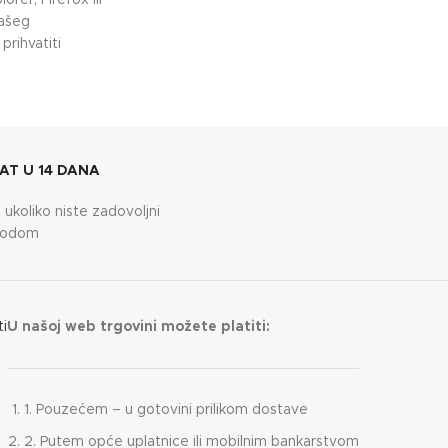
rer, Firefox ili
Vašeg
rihvatiti
AT U 14 DANA
 ukoliko niste zadovoljni
vodom
ti
U našoj web trgovini možete platiti:
1. Pouzećem – u gotovini prilikom dostave
2. Putem opće uplatnice ili mobilnim bankarstvom