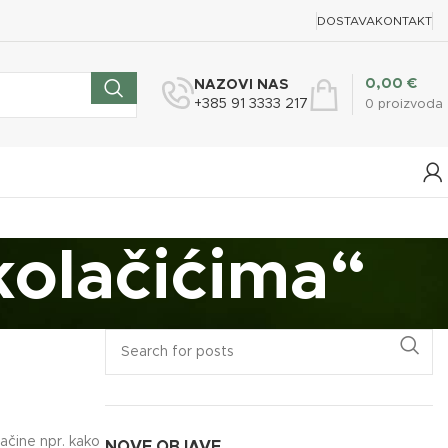
DOSTAVA
KONTAKT
0,00
€
NAZOVI NAS
+385 91 3333 217
0
proizvoda
kolačićima“
načine npr. kako
NOVE OBJAVE