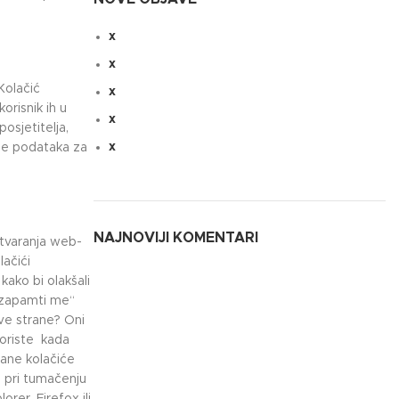
x
x
Kolačić
x
orisnik ih u
x
osjetitelja,
x
nje podataka za
NAJNOVIJI KOMENTARI
atvaranja web-
lačići
kako bi olakšali
 „zapamti me“
rve strane? Oni
koriste kada
rane kolačiće
ć pri tumačenju