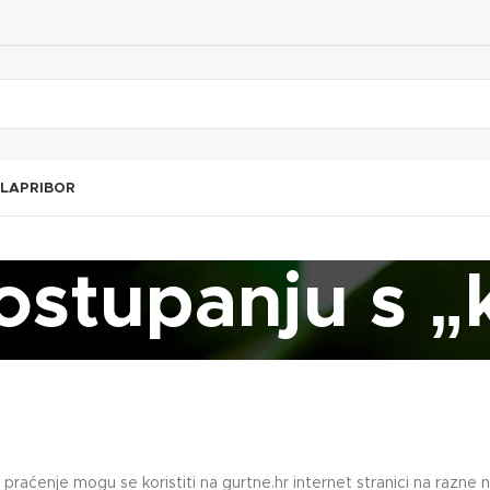
TLA
PRIBOR
postupanju s „
 praćenje mogu se koristiti na gurtne.hr internet stranici na razne 