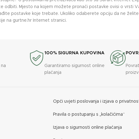
stupne? U postavkama pretraživača kao što su Safari, Internet Explo
ete odbiti. Mjesto na kojem možete pronaći postavke ovisi o vrsti 
ite postavke koje trebate. Ukoliko odaberete opciju da ne želite p
 na gurtne.hr Internet stranici.
100% SIGURNA KUPOVINA
POVR
 na
Garantiramo sigurnost online
Povrat
plaćanja
proiz
Opći uvjeti poslovanja i izjava o privatnos
Pravila o postupanju s „kolačićima“
Izjava o sigurnosti online plaćanja