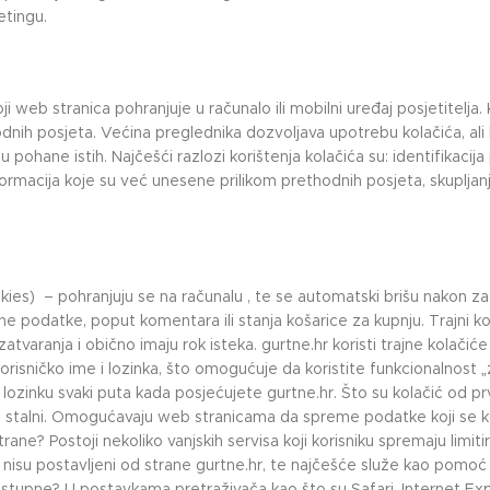
etingu.
i web stranica pohranjuje u računalo ili mobilni uređaj posjetitelja. 
dnih posjeta. Većina preglednika dozvoljava upotrebu kolačića, ali k
ohane istih. Najčešći razlozi korištenja kolačića su: identifikacija p
formacija koje su već unesene prilikom prethodnih posjeta, skuplja
ookies) – pohranjuju se na računalu , te se automatski brišu nakon z
e podatke, poput komentara ili stanja košarice za kupnju. Trajni ko
aranja i obično imaju rok isteka. gurtne.hr koristi trajne kolačiće 
korisničko ime i lozinka, što omogućuje da koristite funkcionalnost
e i lozinku svaki puta kada posjećujete gurtne.hr. Što su kolačić od p
 ili stalni. Omogućavaju web stranicama da spreme podatke koji se 
rane? Postoji nekoliko vanjskih servisa koji korisniku spremaju limiti
 nisu postavljeni od strane gurtne.hr, te najčešće služe kao pomo