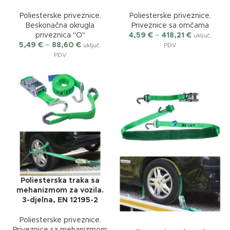
Poliesterske priveznice
,
Poliesterske priveznice
,
Beskonačna okrugla
Priveznice sa omčama
priveznica "O"
4,59
€
–
418,21
€
uključ.
5,49
€
–
88,60
€
uključ.
PDV
PDV
Poliesterska traka sa
mehanizmom za vozila.
3-djelna, EN 12195-2
Poliesterske priveznice
,