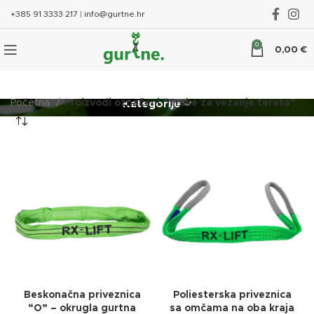
+385 91 3333 217
|
info@gurtne.hr
0
0,00
€
Početna
Proizvodi označeni “Trake za vezanje tereta”
Kategorije
Beskonačna priveznica
Poliesterska priveznica
“O” – okrugla gurtna
sa omčama na oba kraja