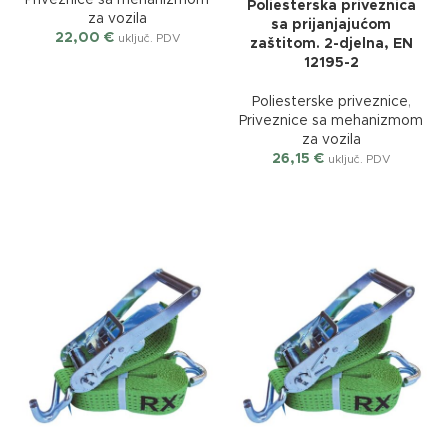
Priveznice sa mehanizmom
Poliesterska priveznica
za vozila
sa prijanjajućom
22,00
€
uključ. PDV
zaštitom. 2-djelna, EN
12195-2
Poliesterske priveznice
,
Priveznice sa mehanizmom
za vozila
26,15
€
uključ. PDV