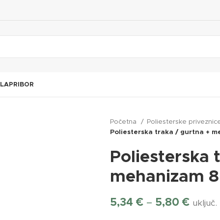
TLA
PRIBOR
Početna
Poliesterske privezni
Poliesterska traka / gurtna +
Poliesterska 
mehanizam 
5,34
€
–
5,80
€
uključ