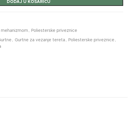
DODAJ U KOŠARICU
sa mehanizmom
,
Poliesterske priveznice
urtne
,
Gurtne za vezanje tereta
,
Poliesterske priveznice
,
a