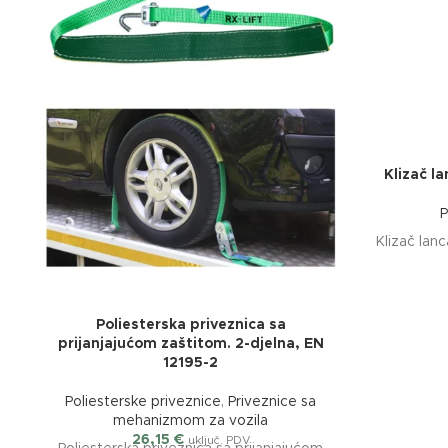
Klizač l
P
Klizač lan
Poliesterska priveznica sa
prijanjajućom zaštitom. 2-djelna, EN
12195-2
Poliesterske priveznice
,
Priveznice sa
mehanizmom za vozila
26,15
€
uključ. PDV