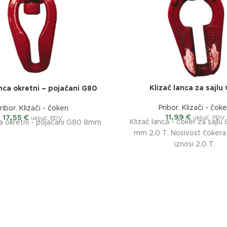
Klizač lanca za sajlu
anca okretni – pojačani G80
Pribor
,
Klizači - čoke
ribor
,
Klizači - čokeri
11,99
€
17,55
€
uključ. PDV
uključ. PDV
Klizač lanca - čoker za sajlu
ca okretni - pojačani G80 8mm
mm 2,0 T. Nosivost čokera 
iznosi 2,0 T.