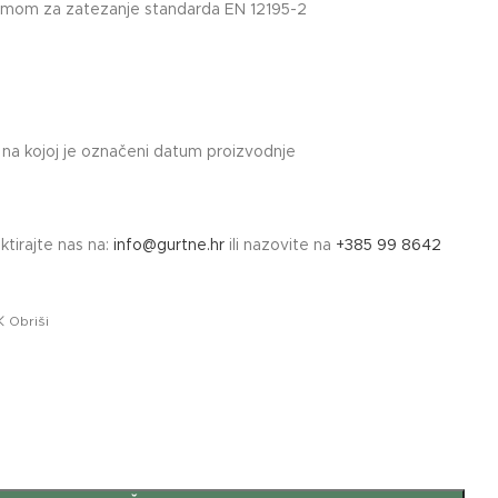
izmom za zatezanje standarda EN 12195-2
u na kojoj je označeni datum proizvodnje
ktirajte nas na:
info@gurtne.hr
ili nazovite na
+385 99 8642
Obriši