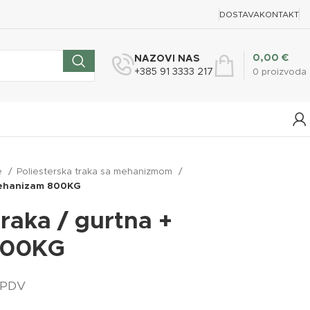
DOSTAVA
KONTAKT
0,00
€
NAZOVI NAS
+385 91 3333 217
0
proizvoda
ce
Poliesterska traka sa mehanizmom
 mehanizam 800KG
traka / gurtna +
800KG
. PDV