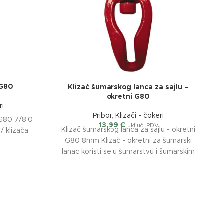
 G80
Klizač šumarskog lanca za sajlu –
okretni G80
ri
Pribor
,
Klizači - čokeri
 G80 7/8,0
13,99
€
uključ. PDV
Klizač šumarskog lanca za sajlu - okretni
/ klizača
G80 8mm Klizač - okretni za šumarski
lanac koristi se u šumarstvu i šumarskim
poslovima. Klizač za lanac izrađen je od
G80 izdržljivog čelika.