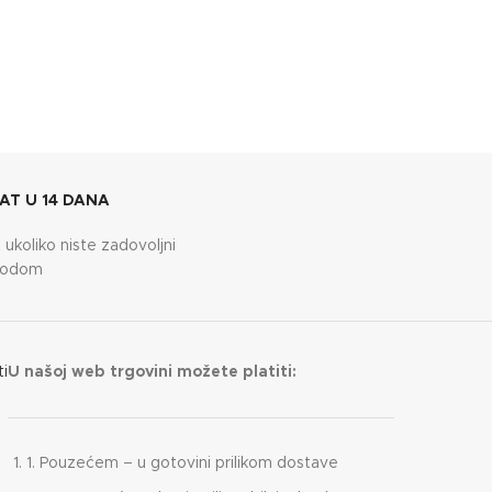
AT U 14 DANA
 ukoliko niste zadovoljni
vodom
ti
U našoj web trgovini možete platiti:
1. Pouzećem – u gotovini prilikom dostave