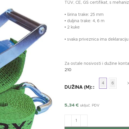
TÜV, CE, GS certifikat, s mehan
• širina trake: 25 mm
• duljina trake: 4, 6 m
• 2 kuke
• svaka priveznica ima deklaracij
Za ostale nosivosti i dužine konta
210
4
6
DUŽINA (M):
5,34
€
uključ. PDV