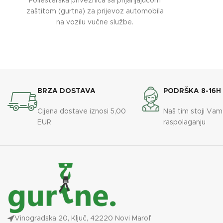
Poliesterska priveznica sa prijanjajućom
zaštitom (gurtna) za prijevoz automobila
na vozilu vučne službe.
Povlačna sila: 5 TONA
širina trake: 50 mm
duljina trake: 2,5 m (0,3+2,2)
2 kuke
BRZA DOSTAVA
PODRŠKA 8-16H
Proizvođač: RX-LIFT. Poliesterska traka
Cijena dostave iznosi 5,00
Naš tim stoji Vam
(gurtna) za osiguranje tereta/ vozila na
EUR
raspolaganju
vučnim službama ili prikolicama.
TÜV, CE, GS certifikat, s mehanizmom
standarda EN 12195-2. Usklađeno sa EU
normama, označen datum proizvodnje na
deklaraciji NN (korištenje u Njemačkoj).
RX- LIFT, posjeduje sve certifikate i
najviše standarde za osiguranje tereta i u
skladu je sa svim EU normama
osiguravanja tereta.
Vinogradska 20, Ključ, 42220 Novi Marof